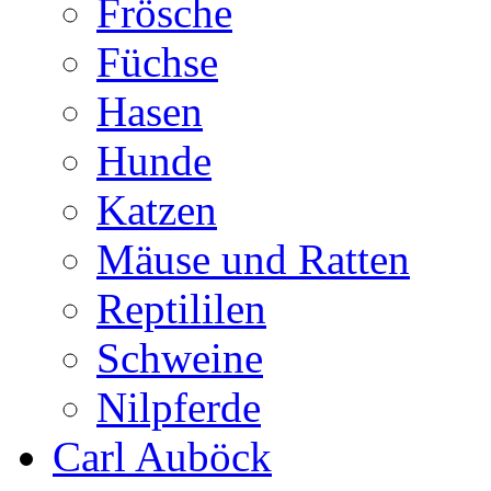
Frösche
Füchse
Hasen
Hunde
Katzen
Mäuse und Ratten
Reptililen
Schweine
Nilpferde
Carl Auböck