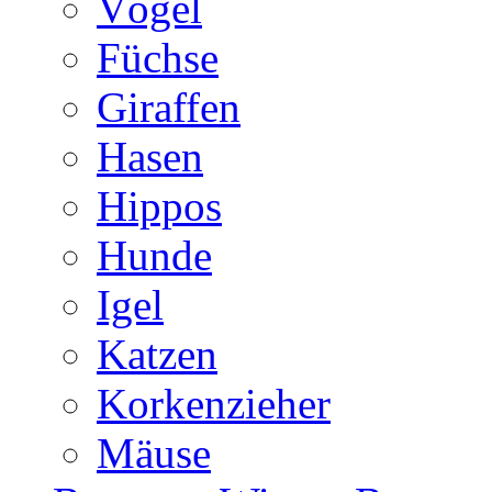
Vögel
Füchse
Giraffen
Hasen
Hippos
Hunde
Igel
Katzen
Korkenzieher
Mäuse