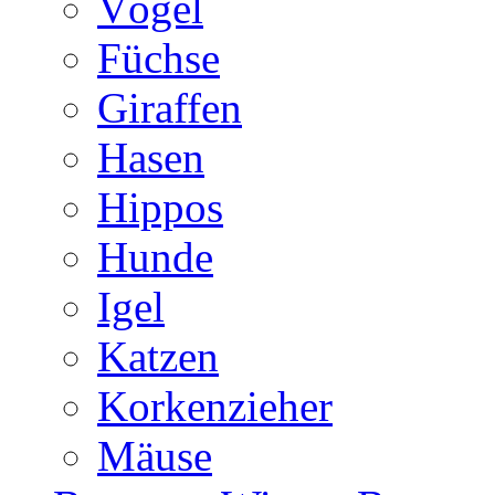
Vögel
Füchse
Giraffen
Hasen
Hippos
Hunde
Igel
Katzen
Korkenzieher
Mäuse