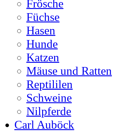
Frösche
Füchse
Hasen
Hunde
Katzen
Mäuse und Ratten
Reptililen
Schweine
Nilpferde
Carl Auböck