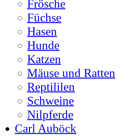
Frösche
Füchse
Hasen
Hunde
Katzen
Mäuse und Ratten
Reptililen
Schweine
Nilpferde
Carl Auböck