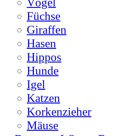
Vögel
Füchse
Giraffen
Hasen
Hippos
Hunde
Igel
Katzen
Korkenzieher
Mäuse