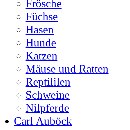
Frösche
Füchse
Hasen
Hunde
Katzen
Mäuse und Ratten
Reptililen
Schweine
Nilpferde
Carl Auböck