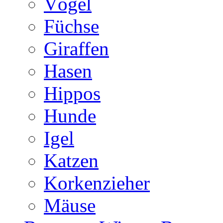
Vögel
Füchse
Giraffen
Hasen
Hippos
Hunde
Igel
Katzen
Korkenzieher
Mäuse